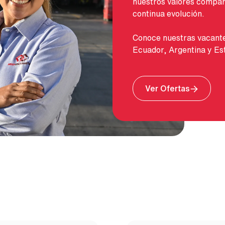
nuestros valores compart
continua evolución.
Conoce nuestras vacante
Ecuador, Argentina y Es
Image
Ver Ofertas