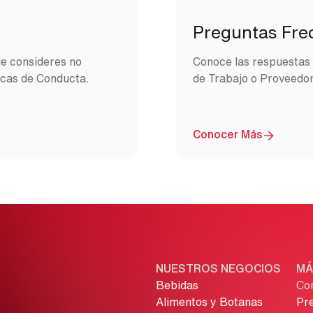
Preguntas Fre
ue consideres no
Conoce las respuestas 
icas de Conducta.
de Trabajo o Proveedo
Image
Conocer Más
NUESTROS NEGOCIOS
MÁ
Bebidas
Co
Alimentos y Botanas
Pr