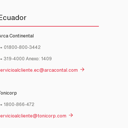
Ecuador
Arca Continental
01800-800-3442
319-4000
Anexo: 1409
servicioalcliente.ec@arcacontal.com
Tonicorp
1800-866-472
servicioalcliente@tonicorp.com