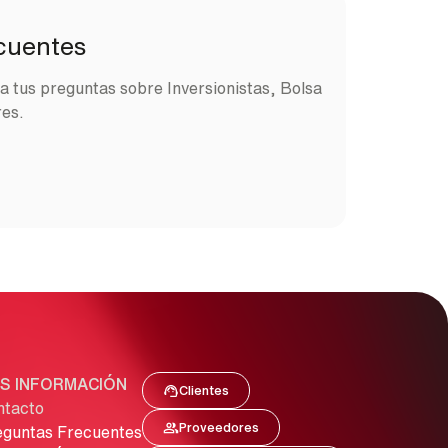
cuentes
a tus preguntas sobre Inversionistas, Bolsa
res.
S INFORMACIÓN
Clientes
Image
Clientes
ntacto
Proveedores
Image
eguntas Frecuentes
Proveedores