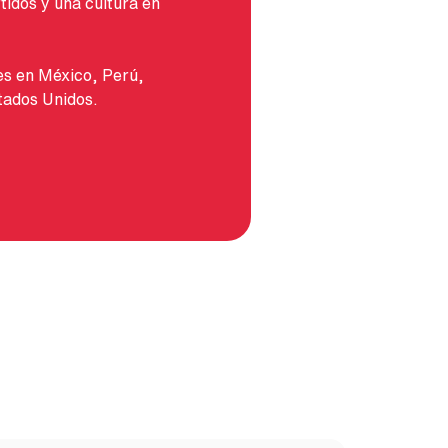
idos y una cultura en
s en México, Perú,
tados Unidos.