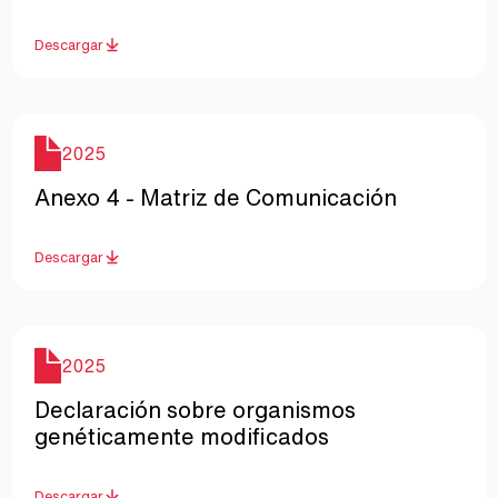
Descargar
Año
2025
Nombre
Anexo 4 - Matriz de Comunicación
Descargar
Año
2025
Nombre
Declaración sobre organismos
genéticamente modificados
Descargar