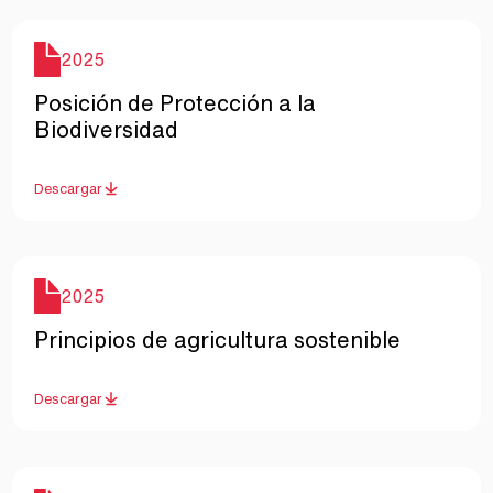
Año
2025
Nombre
Posición de Protección a la
Biodiversidad
Descargar
Año
2025
Nombre
Principios de agricultura sostenible
Descargar