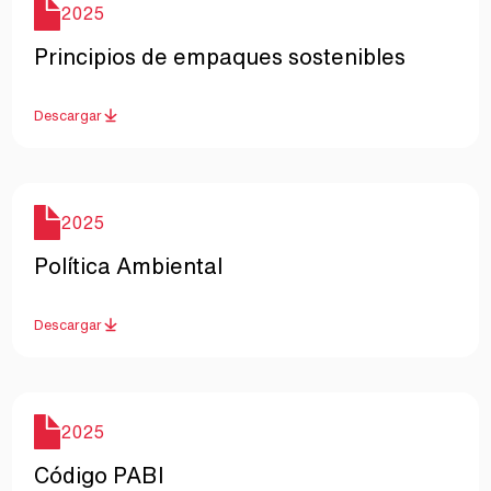
Año
2025
Nombre
Principios de empaques sostenibles
Descargar
Año
2025
Nombre
Política Ambiental
Descargar
Año
2025
Nombre
Código PABI