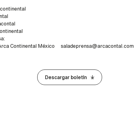
ontinental
ntal
acontal
ontinental
sa:
Arca Continental México saladeprensa@arcacontal.com
Descargar boletín