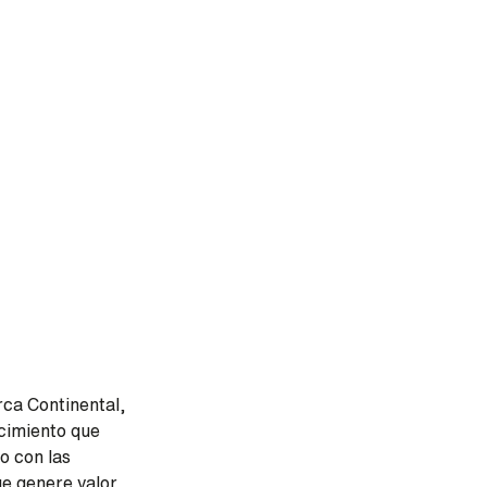
rca Continental,
cimiento que
o con las
e genere valor