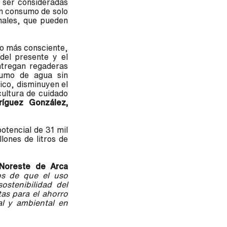
ser consideradas
n consumo de solo
nales, que pueden
io más consciente,
del presente y el
ntregan regaderas
sumo de agua sin
tico, disminuyen el
cultura de cuidado
ríguez González,
otencial de 31 mil
lones de litros de
 Noreste de Arca
os de que el uso
ostenibilidad del
as para el ahorro
al y ambiental en