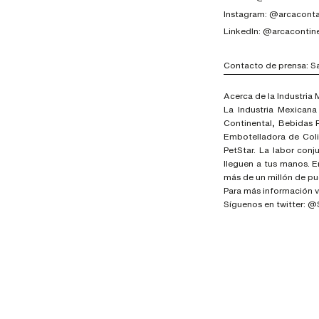
Instagram: @arcaconta
LinkedIn: @arcacontin
Contacto de prensa: S
Acerca de la Industria
La Industria Mexican
Continental, Bebidas 
Embotelladora de Colim
PetStar. La labor con
lleguen a tus manos. 
más de un millón de pu
Para más información v
Síguenos en twitter: