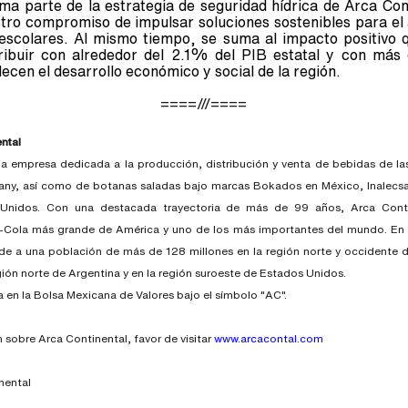
orma parte de la estrategia de seguridad hídrica de Arca Cont
ro compromiso de impulsar soluciones sostenibles para el 
escolares. Al mismo tiempo, se suma al impacto positivo
tribuir con alrededor del 2.1% del PIB estatal y con más
lecen el desarrollo económico y social de la región.
====///====
ntal
na empresa dedicada a la producción, distribución y venta de bebidas de l
y, así como de botanas saladas bajo marcas Bokados en México, Inalecsa
 Unidos. Con una destacada trayectoria de más de 99 años, Arca Conti
Cola más grande de América y uno de los más importantes del mundo. En 
nde a una población de más de 128 millones en la región norte y occidente 
gión norte de Argentina y en la región suroeste de Estados Unidos.
a en la Bolsa Mexicana de Valores bajo el símbolo "AC".
 sobre Arca Continental, favor de visitar
www.arcacontal.com
nental