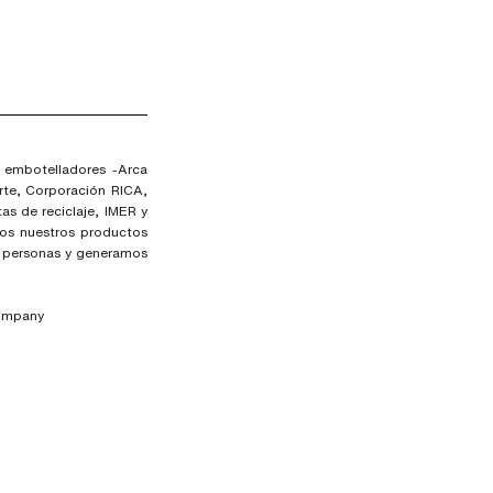
 embotelladores -Arca
rte, Corporación RICA,
as de reciclaje, IMER y
dos nuestros productos
l personas y generamos
company