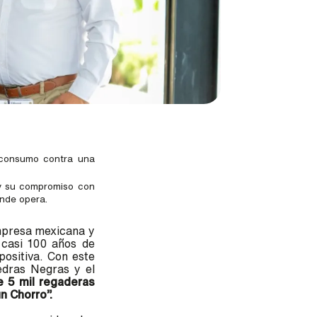
l consumo contra una
 y su compromiso con
onde opera.
mpresa mexicana y
 casi 100 años de
ositiva.
Con este
edras Negras y el
e 5 mil regaderas
n Chorro”.