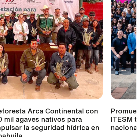
eforesta Arca Continental con
Promuev
 mil agaves nativos para
ITESM t
pulsar la seguridad hídrica en
naciona
oahuila