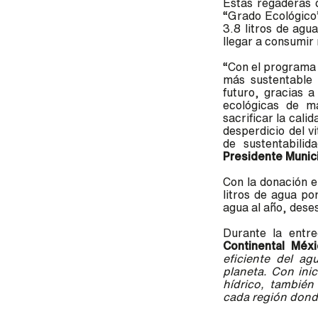
Estas regaderas
“Grado Ecológico
3.8 litros de ag
llegar a consumir
“Con el programa 
más sustentable 
futuro, gracias 
ecológicas de m
sacrificar la cali
desperdicio del v
de sustentabili
Presidente Munic
Con la donación e
litros de agua po
agua al año, dese
Durante la entr
Continental Méx
eficiente del ag
planeta. Con ini
hídrico, también
cada región dond