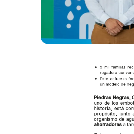
5 mil familias r
regadera conven
Este esfuerzo fo
un modelo de nego
Piedras Negras, 
uno de los embot
historia, está co
propósito, junto 
organismo de ag
ahorradoras
a fam