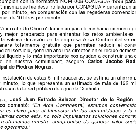
 cumplen con la normativa NOM-008-CONAGUA-1998 para 
”, misma que fue desarrollada por CONAGUA y garantizan u
ua por minuto, en comparación con las regaderas convencio
 más de 10 litros por minuto.
‘Ahórrate Un Chorro’ damos un paso firme hacia un municip
y mejor preparado para enfrentar los retos ambientales 
a la valiosa donación de la empresa Arca Continental se e
anera totalmente gratuita que permiten reducir el con
dad del servicio, generan ahorros directos en el recibo domés
ital líquido y lo más importante nos ayudan a construir una 
dad en nuestra comunidad”, aseguró
Carlos Jacobo Rod
ipal de Piedras Negras.
 instalación de estas 5 mil regaderas, se estima un ahorro p
r minuto, lo que representa un estimado de más de 162 mil
stresando la red pública de agua de Coahuila.
ega,
José Juan Estrada Salazar, Director de la Región
ico
comentó:
“En Arca Continental, estamos convencid
ua es clave para el bienestar de las comunidades y la s
ciativas como esta, no solo impulsamos soluciones concret
 reafirmamos nuestro compromiso de generar valor soci
e operamos.”