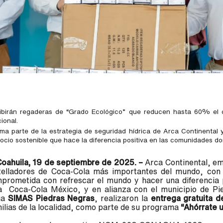
ecibirán regaderas de “Grado Ecológico” que reducen hasta 60% e
cional.
rma parte de la estrategia de seguridad hídrica de Arca Continental
cio sostenible que hace la diferencia positiva en las comunidades d
Coahuila, 19 de septiembre de 2025. –
Arca Continental, e
elladores de Coca-Cola más importantes del mundo, con
mprometida con refrescar el mundo y hacer una diferencia p
a
Coca-Cola México, y en alianza con el municipio de Pi
ua
SIMAS Piedras Negras
, realizaron la
entrega gratuita d
ilias de
la localidad, como parte de su programa
“Ahórrate u