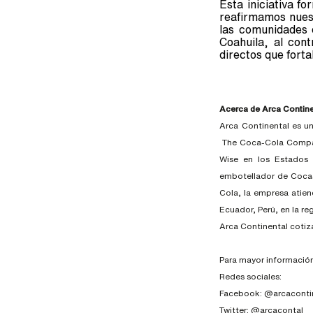
Esta iniciativa f
reafirmamos nuest
las comunidades 
Coahuila, al con
directos que forta
Acerca de Arca Contine
Arca Continental es u
The Coca-Cola Compan
Wise en los Estados
embotellador de Coca-
Cola, la empresa atie
Ecuador, Perú, en la re
Arca Continental cotiz
Para mayor información
Redes sociales:
Facebook: @arcaconti
Twitter: @arcacontal