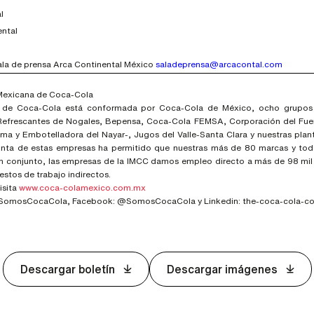
l
ental
ala de prensa Arca Continental México
saladeprensa@arcacontal.com
 Mexicana de Coca-Cola
a de Coca-Cola está conformada por Coca-Cola de México, ocho grupos
Refrescantes de Nogales, Bepensa, Coca-Cola FEMSA, Corporación del Fue
a y Embotelladora del Nayar-, Jugos del Valle-Santa Clara y nuestras plant
junta de estas empresas ha permitido que nuestras más de 80 marcas y to
En conjunto, las empresas de la IMCC damos empleo directo a más de 98 mi
estos de trabajo indirectos.
isita
www.coca-colamexico.com.mx
 @SomosCocaCola, Facebook: @SomosCocaCola y Linkedin: the-coca-cola-
Descargar boletín
Descargar imágenes