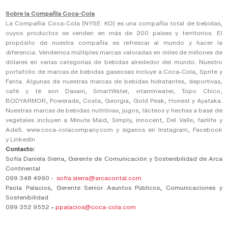
Sobre la Compañía Coca-Cola
La Compañía Coca-Cola (NYSE: KO) es una compañía total de bebidas,
cuyos productos se venden en más de 200 países y territorios. El
propósito de nuestra compañía es refrescar al mundo y hacer la
diferencia. Vendemos múltiples marcas valoradas en miles de millones de
dólares en varias categorías de bebidas alrededor del mundo. Nuestro
portafolio de marcas de bebidas gaseosas incluye a Coca-Cola, Sprite y
Fanta. Algunas de nuestras marcas de bebidas hidratantes, deportivas,
café y té son Dasani, SmartWater, vitaminwater, Topo Chico,
BODYARMOR, Powerade, Costa, Georgia, Gold Peak, Honest y Ayataka.
Nuestras marcas de bebidas nutritivas, jugos, lácteos y hechas a base de
vegetales incluyen a Minute Maid, Simply, innocent, Del Valle, fairlife y
AdeS.
www.coca-colacompany.com
y síganos en
Instagram
,
Facebook
y
LinkedIn
Contacto:
Sofía Daniela Sierra, Gerente de Comunicación y Sostenibilidad de Arca
Continental
099 348 4990 -
sofia.sierra@arcacontal.com
Paola Palacios, Gerente Senior Asuntos Públicos, Comunicaciones y
Sostenibilidad
099 352 9552
–
ppalacios@coca-cola.com