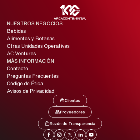
NUESTROS NEGOCIOS
Bebidas
Alimentos y Botanas
Otras Unidades Operativas
AC Ventures
MÁS INFORMACIÓN
Contacto
Preguntas Frecuentes
Código de Ética
Avisos de Privacidad
Clientes
Image
Clientes
Proveedores
Image
Proveedores
Buzón de Transparencia
Image
Buzón de Transparencia
Image
Image
Image
Image
Image
Facebook
Instagram
X
LinkedIn
YouTube